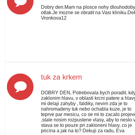
Dobry den.Mam na plosce nohy dlouhodob
otlak.Je mozne se obratit na Vasi kliniku.De
Vronkova12
tuk za krkem
DOBRY DEN, Potrebovala bych poradit, kd
zaklonim hlavu, v oblasti krcni patere a hlav
mi delaji zahyby , faldiky, nevim zda je to
nahromadeny tuk nebo ochabla kuze, je to
teprve par mesicu, co se mi to zacalo projev
,stale nosim rozpustene vlasy, aby to neslo v
stava se to pouze pri zakloneni hlavy, co je
pricina a jak na to? Dekuji za radu, Eva