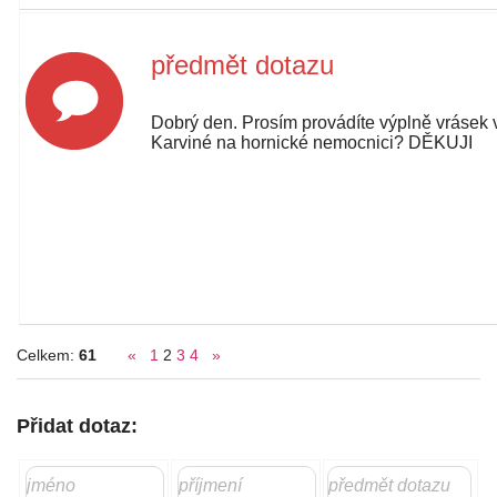
předmět dotazu
Dobrý den. Prosím provádíte výplně vrásek 
Karviné na hornické nemocnici? DĚKUJI
Celkem:
61
«
1
2
3
4
»
Přidat dotaz: