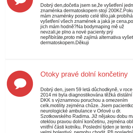
Dobrý den,dočetla jsem se,že vyšetření jed
znaménka dermatoskopem stojí 200Kč.Pok
mám znaménky poseto celé tělo,jak probíhá
vyšetření všech znamének a jaká je cena,p
jich mám hodně?Na bodymaping mě už
nevzali,je plno a nové pacienty prý
nepřibíráte,proto mě zajímá alternativa vyšet
dermatoskopem.Děkuji
Otoky pravé dolní končetiny
Dobrý den, jsem 59 letá důchodkyně, v roce
2014 mi byla diagnostikována těžká distáln
DKK s významnou poruchou a omezením
celk.motility zejména chůze. Jsem pacientk
neurologické ambulance v Orlové u dr.
Szotkowského Radima. Již nějakou dobu 
oteklou pravou dolní končetinu, zejména obl
vnitřní části kotníku. Poslední týden je tento
velmi bolestivý, nemohu chodit. Při poslední