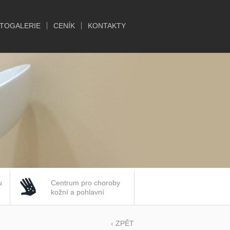
TOGALERIE
CENÍK
KONTAKTY
u
Centrum pro choroby
kožní a pohlavní
‹ ZPĚT