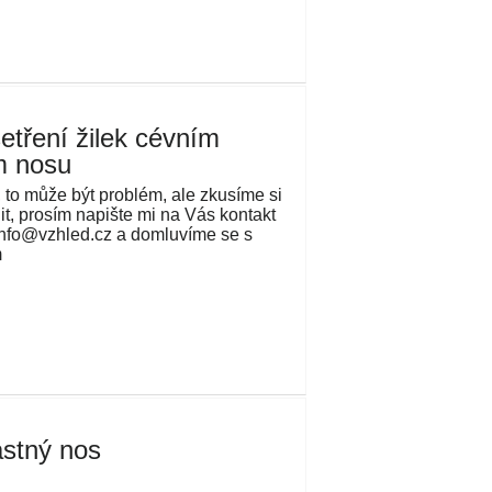
etření žilek cévním
m nosu
 to může být problém, ale zkusíme si
it, prosím napište mi na Vás kontakt
info@vzhled.cz a domluvíme se s
m
stný nos