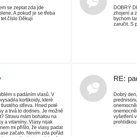
em se zeptat zda jde
DOBRÝ DEN
olene. A pokuď je se třeba
zhojení a z
tel.číslo Děkuji
bychom las
zaručit. S
y
RE: pad
blém s padáním vlasů. V
Dobrý den,
ysadila kortikoidy, které
prednisonu
 tlustého střeva. Hned poté
onemocnění
sy a trvá to dodnes. Je možné
onemocnění
t? Stravu mám bohatou na
vyšetření 
ky a vitamíny. Vlasy nijak
prohlídkou
dnem mi přišlo, že vlasy padat
o zase začalo. Nevím zda pořád