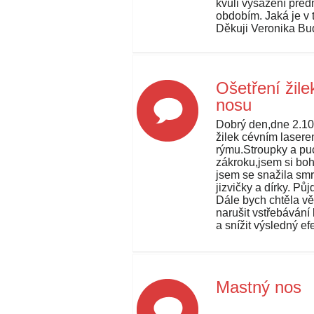
kvůli vysazení pre
obdobím. Jaká je v
Děkuji Veronika B
Ošetření žil
nosu
Dobrý den,dne 2.10
žilek cévním lasere
rýmu.Stroupky a pu
zákroku,jsem si bohu
jsem se snažila smr
jizvičky a dírky. Pů
Dále bych chtěla vě
narušit vstřebáván
a snížit výsledný e
Mastný nos