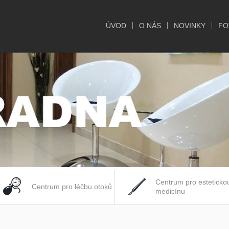
ÚVOD
O NÁS
NOVINKY
FO
Centrum pro esteticko
Centrum pro léčbu otoků
medicínu