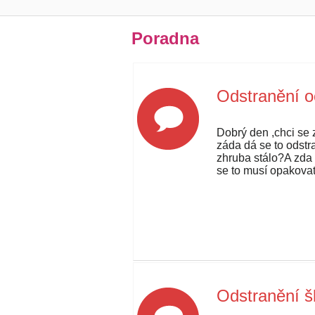
Poradna
Odstranění o
Dobrý den ,chci se z
záda dá se to odstra
zhruba stálo?A zda 
se to musí opakova
Odstranění š