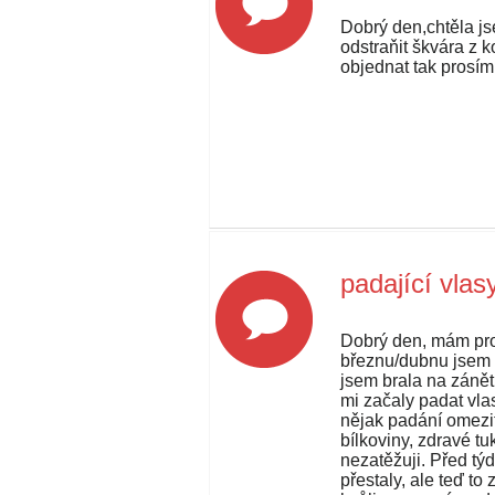
Dobrý den,chtěla js
odstraňit škvára z k
objednat tak prosím 
padající vlas
Dobrý den, mám pro
březnu/dubnu jsem v
jsem brala na zánět
mi začaly padat vla
nějak padání omezi
bílkoviny, zdravé tu
nezatěžuji. Před tý
přestaly, ale teď t