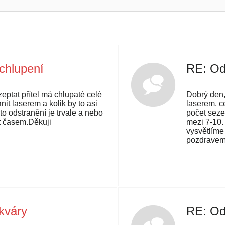
chlupení
RE: Od
eptat přítel má chlupaté celé
Dobrý den, 
nit laserem a kolik by to asi
laserem, c
to odstranění je trvale a nebo
počet seze
t časem.Děkuji
mezi 7-10. 
vysvětlíme 
pozdravem
kváry
RE: Od