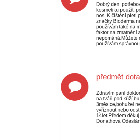
Dobrý den, potřebov
kosmetiku použít, 
nos. K čištění plet
značky Bioderma na
používám také na m
faktor na zmatnění a
nepomáhá.Můžete mi
používám správnou
předmět dot
Zdravím paní doktor
na tváři pod kůží bul
3měsice,bohužel n
vyříznout nebo ods
14let.Předem děkuj
Donathová Odeslán