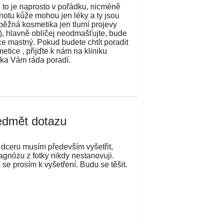
 to je naprosto v pořádku, nicméně
tnotu kůže mohou jen léky a ty jsou
 běžná kosmetika jen tlumí projevy
s), hlavně obličej neodmašťujte, bude
íce mastný. Pokud budete chtít poradit
etice , přijďte k nám na kliniku
nka Vám ráda poradí.
edmět dotazu
 dceru musím především vyšetřit,
agnózu z fotky nikdy nestanovuji.
se prosím k vyšetření. Budu se těšit.