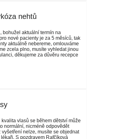
kóza nehtů
, bohužel aktuální termín na
pro nové pacienty je za 5 měsíců, tak
enty aktuálně nebereme, omlouváme
me zcela plno, musíte vyhledat jinou
lanci, děkujeme za důvěru recepce
asy
 kvalita vlasů se během dětství může
 to normální, nicméně odpovědět
 vyšetření nelze, musíte se objednat
 lékaři. S pozdravem Rafčíková