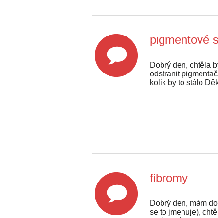
pigmentové s
Dobrý den, chtěla by
odstranit pigmentačn
kolik by to stálo D
fibromy
Dobrý den, mám dos
se to jmenuje), chtě