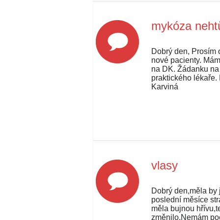
mykóza neht
Dobrý den, Prosím o
nové pacienty. Mám
na DK. Žádanku na
praktického lékaře.
Karviná
vlasy
Dobrý den,měla by 
poslední měsíce str
měla bujnou hřívu,t
změnilo.Nemám poci