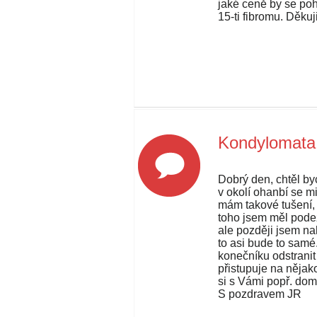
jaké ceně by se poh
15-ti fibromu. Děku
Kondylomata
Dobrý den, chtěl byc
v okolí ohanbí se mi
mám takové tušení, 
toho jsem měl podez
ale později jsem na
to asi bude to samé.
konečníku odstranit
přistupuje na nějak
si s Vámi popř. doml
S pozdravem JR