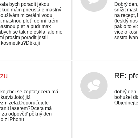
ala bych poradit jakou
Dobrý den,
pokud mám pneustále mastný
snížit mas
i používám micerální vodu
na recept,
 mastnou pleť, denní krém
(lesklý no
astnou pleť a pudr max
pak o to v
bych se tak neleskla, ale nic
více o kosm
 prosím poradit jestli
sestra Iva
 kosmetiku?Děkuji
azu
RE: př
ko,chci se zeptat,dcera má
dobrý den,
ku(viz.foto) již
bohužel di
ezmizela.Doporučujete
Objednejte 
tranit laserem?Dcera má
i za odpověď pěkný den
o z iPhonu