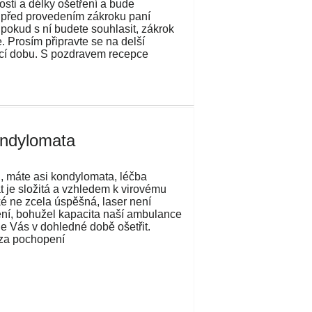
osti a délky ošetření a bude
 před provedením zákroku paní
 pokud s ní budete souhlasit, zákrok
 Prosím připravte se na delší
cí dobu. S pozdravem recepce
ndylomata
, máte asi kondylomata, léčba
 je složitá a vzhledem k virovému
é ne zcela úspěšná, laser není
ení, bohužel kapacita naší ambulance
 Vás v dohledné době ošetřit.
za pochopení