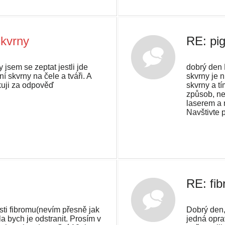
kvrny
RE: pi
 jsem se zeptat jestli jde
dobrý den 
í skvrny na čele a tváři. A
skvrny je 
ěkuji za odpověď
skvrny a t
způsob, ne
laserem a 
Navštivte 
RE: fi
ti fibromu(nevím přesně jak
Dobrý den,
la bych je odstranit. Prosím v
jedná opra