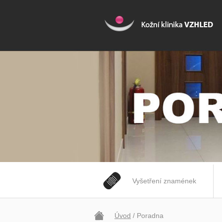
Vyšetření znamének
Úvod
/ Poradna