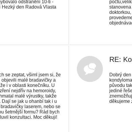
ybovalo odstranění 10-ti -
počtu,velik
ji Hezký den Radová Vlasta
stanovena
doktorkou,
provedeme.
objednáva
RE: Ko
h se zeptat, všiml jsem si, že
Dobrý den 
 objevili malé bradavičky a
kondylomat
že i v oblasti konečníku. U
původu tak
ření nejdřív na hemoroidy,
jediné řeš
hmatal malé výrustky, takže
znemožňuje
 Dají se jak u ohanbí tak i u
děkujeme 
 bradavičky laserem, nebo se
ou šetrnější formu? Rád bych
uvil konzultaci. Moc děkuji!