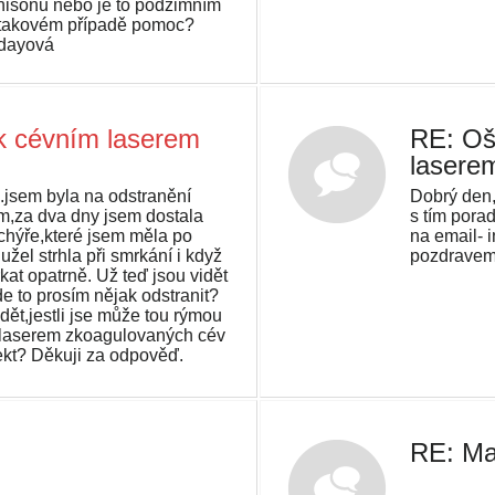
dnisonu nebo je to podzimním
 takovém případě pomoc?
udayová
ek cévním laserem
RE: Oš
lasere
.jsem byla na odstranění
Dobrý den,
m,za dva dny jsem dostala
s tím porad
chýře,které jsem měla po
na email- 
žel strhla při smrkání i když
pozdrave
kat opatrně. Už teď jsou vidět
jde to prosím nějak odstranit?
dět,jestli jse může tou rýmou
í laserem zkoagulovaných cév
fekt? Děkuji za odpověď.
RE: Ma