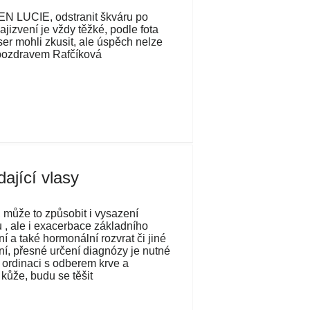
 LUCIE, odstranit škváru po
ajizvení je vždy těžké, podle fota
er mohli zkusit, ale úspěch nelze
 pozdravem Rafčíková
ající vlasy
 může to způsobit i vysazení
 , ale i exacerbace základního
 a také hormonální rozvrat či jiné
, přesné určení diagnózy je nutné
v ordinaci s odberem krve a
 kůže, budu se těšit