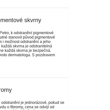
gmentové skvrny
Petro, k odstranění pigmentové
nutné stanovit původ pigmentové
ím i možnost odstranění a jeho
 každá skvrna je odstranitelná
ne každá skvrna je bezpečná.
proto dermatologa. S pozdravem
bromy
 odstranění je jednorázové, pokud se
vdu o fibromy, cena se odvijí od