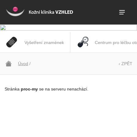
Vyšetření znamének
Centrum pro léčbu ot
Úvod
/
‹ ZPĚT
Stránka
proc-my
se na serveru nenachází.